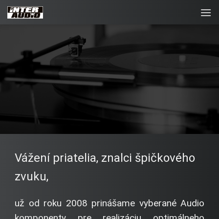
Skip
to
content
Vážení priatelia, znalci špičkového
zvuku,
už od roku 2008 prinášame vyberané Audio
komponenty pre realizáciu optimálneho