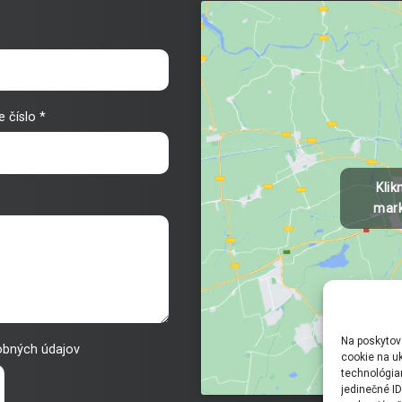
e číslo
*
Klik
mark
Na poskytov
obných údajov
cookie na uk
technológia
jedinečné I