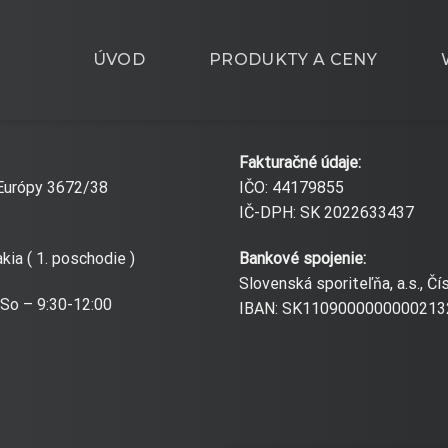
ÚVOD
PRODUKTY A CENY
Fakturačné údaje:
 Európy 3672/38
IČO: 44179855
IČ-DPH: SK 2022633437
ia ( 1. poschodie )
Bankové spojenie:
Slovenská sporiteľňa, a.s., 
 So – 9:30-12:00
IBAN: SK1109000000000213