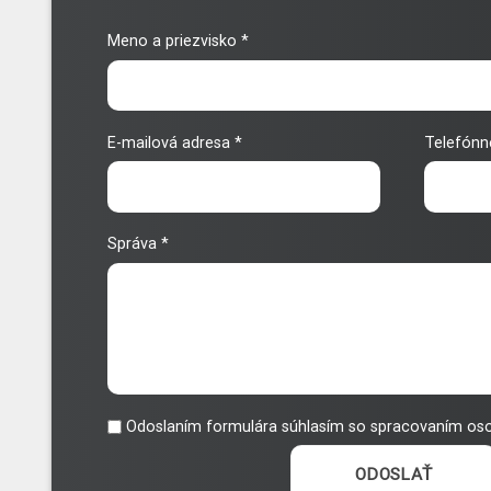
Meno a priezvisko
*
E-mailová adresa
*
Telefónn
Správa
*
Odoslaním formulára súhlasím so spracovaním os