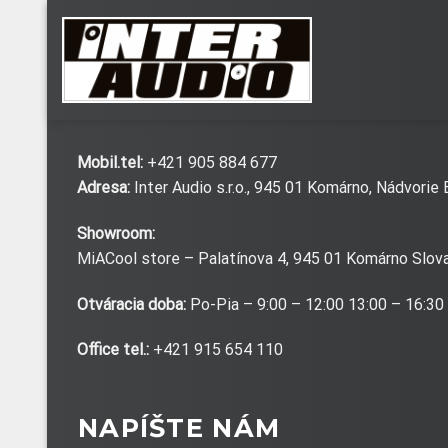
Skip
to
content
Mobil.tel:
+421 905 884 677
Adresa:
Inter Audio s.r.o., 945 01 Komárno, Nádvorie
Showroom:
MiACool store – Palatínova 4, 945 01 Komárno Slovak
Otváracia doba:
Po-Pia – 9:00 – 12:00 13:00 – 16:30
Office tel.:
+421 915 654 110
NAPÍŠTE NÁM