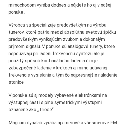
mimochodom vyrába dodnes a nájdete ho aj v našej
ponuke .
Výrobca sa špecializuje predovšetkým na výrobu
tunerov, ktoré patria medzi absolútnu svetovú špičku
predovšetkým vynikajúcim zvukom a dokonalým
príjmom signálu. V ponuke sú analógové tunery, ktoré
nepoužívajú pri ladení frekvenčnú syntézu ale je
použitý spôsob kontinuálneho ladenia čím je
zabezpečené ladenie v krokoch aj mimo udávanej
frekvencie vysielania a tým čo najpresnejšie naladenie
stanice.
V ponuke sú aj modely vybavené elektrónkami na
výstupnej časti s plne symetrickými výstupmi
označené ako „Triode“.
Magnum dynalab vyrába aj smerové a všesmerové FM