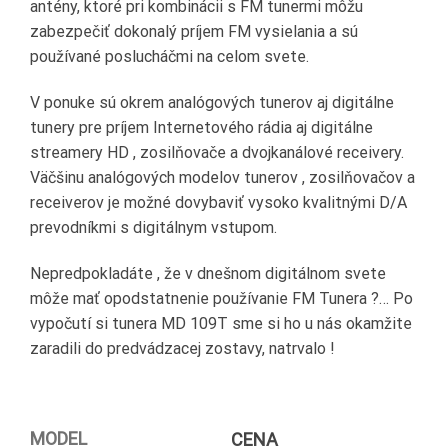
antény, ktoré pri kombinácii s FM tunermi môžu
zabezpečiť dokonalý príjem FM vysielania a sú
používané poslucháčmi na celom svete.
V ponuke sú okrem analógových tunerov aj digitálne
tunery pre príjem Internetového rádia aj digitálne
streamery HD , zosilňovače a dvojkanálové receivery.
Väčšinu analógových modelov tunerov , zosilňovačov a
receiverov je možné dovybaviť vysoko kvalitnými D/A
prevodníkmi s digitálnym vstupom.
Nepredpokladáte , že v dnešnom digitálnom svete
môže mať opodstatnenie používanie FM Tunera ?… Po
vypočutí si tunera MD 109T sme si ho u nás okamžite
zaradili do predvádzacej zostavy, natrvalo !
MODEL
CENA