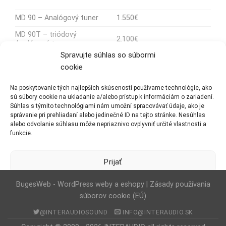
MD 90 – Analógový tuner
1.550€
MD 90T – triódový
2.100€
Analógový tuner
Spravujte súhlas so súbormi
MD 90SE – Analógový tuner
1.950€
cookie
MD 90TSE – triódový
2.600€
Analógový tuner
Na poskytovanie tých najlepších skúseností používame technológie, ako
sú súbory cookie na ukladanie a/alebo prístup k informáciám o zariadení.
MD 105 – Analógový tuner
2.950€
Súhlas s týmito technológiami nám umožní spracovávať údaje, ako je
správanie pri prehliadaní alebo jedinečné ID na tejto stránke. Nesúhlas
alebo odvolanie súhlasu môže nepriaznivo ovplyvniť určité vlastnosti a
funkcie.
KOMPLETNÝ CENNÍK NA STIAHNUTIE
Prijať
Odmietnúť
BugesWeb
-
WordPress weby
a
eshopy
|
Zásady používania
súborov cookie (EÚ)
Zobraziť predvoľby
@INTERAUDIOSOUND
INFO@INTERAUDIO.SK